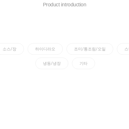
Product introduction
소스/장
하이디라오
조미/통조림/오일
스
냉동/냉장
기타