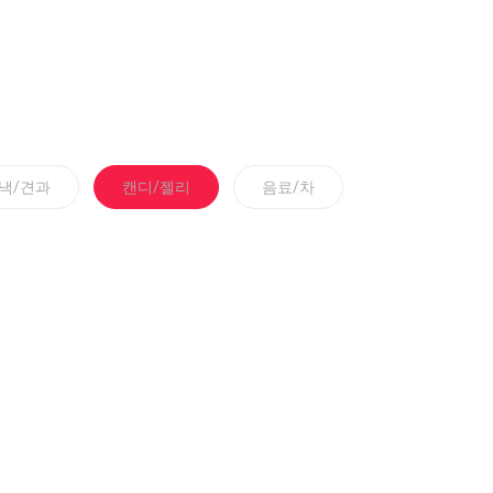
낵/견과
캔디/젤리
음료/차