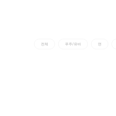
전체
푸주/유바
면