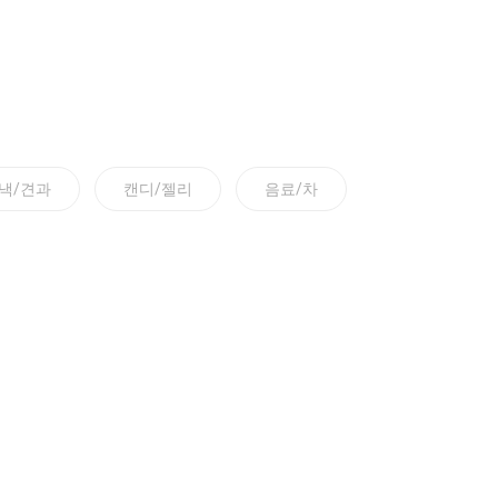
낵/견과
캔디/젤리
음료/차