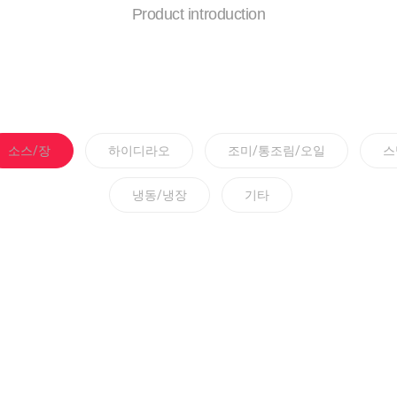
Product introduction
소스/장
하이디라오
조미/통조림/오일
스
냉동/냉장
기타