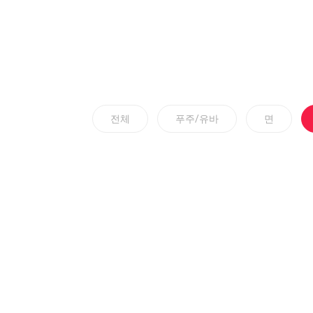
전체
푸주/유바
면